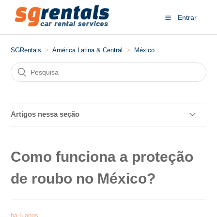
Entrar
SGRentals
América Latina & Central
México
Artigos nessa seção
Posso cruzar a fronteira com o carro alugado no
Mexico?
Como funciona a proteção
Posso alugar GPS no México?
de roubo no México?
Posso contratar assento infantil?
há 6 anos