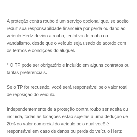
A tarifa inclui proteção a terceiros no México?
Como funciona a proteção de roubo no México?
A proteção contra roubo é um serviço opcional que, se aceito,
reduz sua responsabilidade financeira por perda ou dano ao
Qual o valor da franquia no México?
veículo Hertz devido a roubo, tentativa de roubo ou
vandalismo, desde que o veículo seja usado de acordo com
os termos e condições do aluguel.
Qual o custo para incluir condutor adicional na minha
reserva?
* O TP pode ser obrigatório e incluído em alguns contratos ou
tarifas preferenciais.
Qual valor será bloqueado no meu cartão, no México?
Se o TP for recusado, você será responsável pelo valor total
Preciso de permissão internacional para dirigir no
de reposição do veículo.
México?
Independentemente de a proteção contra roubo ser aceita ou
Qual a idade mínima para locação no México?
incluída, todas as locações estão sujeitas a uma dedução de
20% do valor comercial do veículo pelo qual você é
Exibir mais
responsável em caso de danos ou perda do veículo Hertz