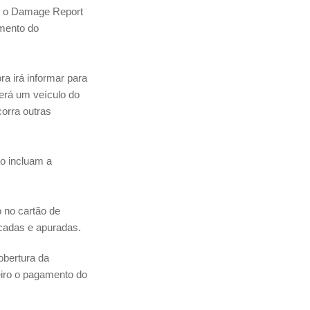
er o Damage Report
omento do
ra irá informar para
terá um veículo do
orra outras
o incluam a
 no cartão de
icadas e apuradas.
cobertura da
eiro o pagamento do