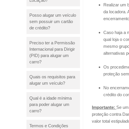
Locação?
Realizar um b
da locadora.
Posso alugar um veículo
encerramento
sem possuir um cartão
de crédito?
Caso haja a n
qual loja o c
Preciso ter a Permissão
mesmo grupo 
Internacional para Dirigir
alternativas
(PID) para alugar um
carro?
Os procedime
proteção sem
Quais os requisitos para
alugar um veículo?
No encerramen
crédito do co
Qual é a idade mínima
para poder alugar um
Importante:
Se uma
carro?
proteção contra Da
valor total estipula
Termos e Condições