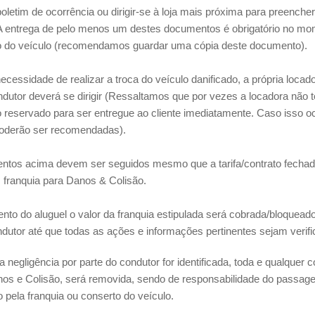
oletim de ocorrência ou dirigir-se à loja mais próxima para preench
 A entrega de pelo menos um destes documentos é obrigatório no m
 do veículo (recomendamos guardar uma cópia deste documento).
ecessidade de realizar a troca do veículo danificado, a própria locado
ondutor deverá se dirigir (Ressaltamos que por vezes a locadora não 
reservado para ser entregue ao cliente imediatamente. Caso isso oc
 poderão ser recomendadas).
ntos acima devem ser seguidos mesmo que a tarifa/contrato fechad
 franquia para Danos & Colisão.
to do aluguel o valor da franquia estipulada será cobrada/bloqueado
ndutor até que todas as ações e informações pertinentes sejam verif
 negligência por parte do condutor for identificada, toda e qualquer 
nos e Colisão, será removida, sendo de responsabilidade do passag
do pela franquia ou conserto do veículo.